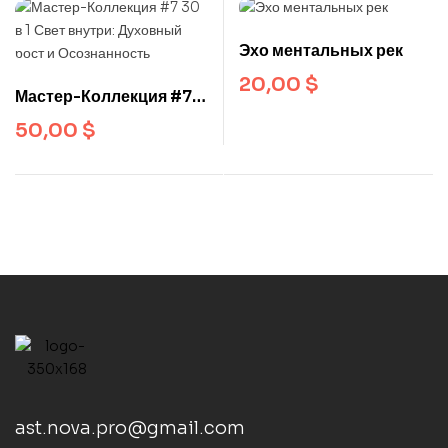
Эхо ментальных рек
20,00
$
Мастер-Коллекция #7
30 в 1 Свет внутри:
50,00
$
Духовный рост и
Осознанность
ast.nova.pro@gmail.com