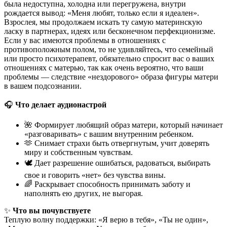
была недоступна, холодна или перегружена, внутри
рождается вывод: «Меня любят, только если я идеален».
Взрослея, мы продолжаем искать ту самую материнскую
ласку в партнерах, идеях или бесконечном перфекционизме.
Если у вас имеются проблемы в отношениях с
противоположным полом, то не удивляйтесь, что семейный
или просто психотерапевт, обязательно спросит вас о ваших
отношениях с матерью, так как очень вероятно, что ваши
проблемы — следствие «нездорового» образа фигуры матери
в вашем подсознании.
🎧
Что делает аудионастрой
🌺
Формирует любящий образ матери, который начинает
«разговаривать» с вашим внутренним ребенком.
🫶
Снимает страхи быть отвергнутым, учит доверять
миру и собственным чувствам.
🕊️
Дает разрешение ошибаться, радоваться, выбирать
свое и говорить «нет» без чувства вины.
🌈
Раскрывает способность принимать заботу и
наполнять ею других, не выгорая.
✨
Что вы почувствуете
Теплую волну поддержки: «Я верю в тебя», «Ты не один»,